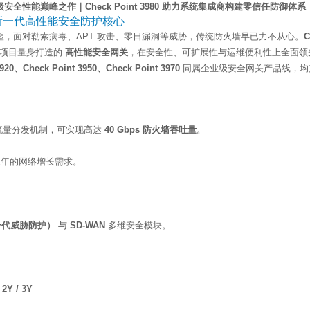
墙：企业级安全性能巅峰之作｜Check Point 3980 助力系统集成商构建零信任防御体系
T —— 新一代高性能安全防护核心
，面对勒索病毒、APT 攻击、零日漏洞等威胁，传统防火墙早已力不从心。
C
成项目量身打造的
高性能安全网关
，在安全性、可扩展性与运维便利性上全面领
3920、Check Point 3950、Check Point 3970
同属企业级安全网关产品线，均
与智能流量分发机制，可实现高达
40 Gbps 防火墙吞吐量
。
五年的网络增长需求。
一代威胁防护）
与
SD-WAN
多维安全模块。
2Y / 3Y