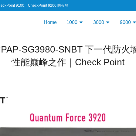
heckPoint 9100、CheckPoint 9200 防火墙
Home
1000
3000
9000
nt CPAP-SG3980-SNBT 下一
性能巅峰之作｜Check Point