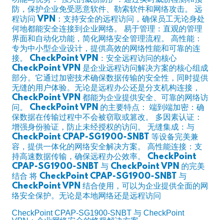
功能与优势： 强大的威胁防护：通过实时威胁检测和预
防，保护企业免受恶意软件、勒索软件和网络攻击。 远
程访问 VPN：支持安全的远程访问，确保员工无论身处
何地都能安全连接到企业网络。 易于管理：直观的管理
界面和自动化功能，简化网络安全管理流程。 高性能：
专为中小型企业设计，提供高效的网络性能和可靠的连
接。 CheckPoint VPN：安全远程访问的核心
CheckPoint VPN 是企业远程访问解决方案的核心组成
部分。它通过加密技术确保数据传输的安全性，同时提供
无缝的用户体验。无论是远程办公还是分支机构连接，
CheckPoint VPN 都能为企业提供安全、可靠的网络访
问。 CheckPoint VPN 的主要特点： 端到端加密：确
保数据在传输过程中不会被窃取或篡改。 多因素认证：
增强身份验证，防止未经授权的访问。 无缝集成：与
CheckPoint CPAP-SG1900-SNBT 等设备完美兼
容，提供一体化的网络安全解决方案。 高性能连接：支
持高速数据传输，确保远程办公效率。 CheckPoint
CPAP-SG1900-SNBT 与 CheckPoint VPN 的完美
结合 将 CheckPoint CPAP-SG1900-SNBT 与
CheckPoint VPN 结合使用，可以为企业提供全面的网
络安全保护。无论是本地网络还是远程访问
CheckPoint CPAP-SG1900-SNBT 与 CheckPoint