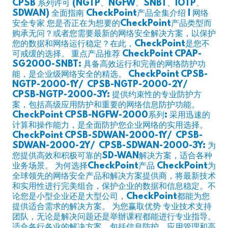
CPSB 系列许可 (NGTP、NGFW、SNBT、IOTP、
SDWAN) 全面指南 CheckPoint产品全集介绍 | 网络
安全专家 您是否正在为想要的CheckPoint产品类型而
购承无问？或者您需要最新的网络安全解决方案，以保护
您的数据和网络运行稳定？在此，CheckPoint是您不
可戒缓的选择。 重点产品推荐 CheckPoint CPAP-
SG2000-SNBT: 具备高效运行和完善的网络防护功
能，是企业级网络安全的精选。 CheckPoint CPSB-
NGTP-2000-1Y/ CPSB-NGTP-2000-2Y/
CPSB-NGTP-2000-3Y: 提供约束性的专业防护方
案，包括高级应用防护和重要的网络信息防护功能。
CheckPoint CPSB-NGFW-2000系列: 采用迅速的
计算和操作能力，是全面防护您企业网络的实用选择。
CheckPoint CPSB-SDWAN-2000-1Y/ CPSB-
SDWAN-2000-2Y/ CPSB-SDWAN-2000-3Y: 为
您提供高效和积极可靠的SD-WAN解决方案，适合各种
业务场景。 为何选择CheckPoint产品 CheckPoint为
全球领先的网络安全产品和解决方案提供商，将最新技术
和实用性进行完美组合，保护企业的数据和信息稳定。不
论您是小型企业还是大型公司，CheckPoint都能为您
提供适合需求的解决方案。 为您赢取优势 专业技术支持
团队，无论是解决问题还是举辦课程都能进行专业指导。
适合各行各业的解决方案，包括信息防护、应用管理和高