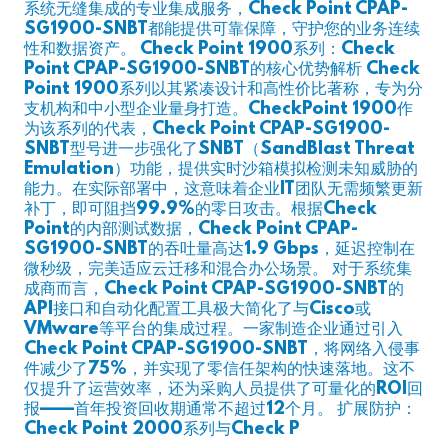
系统无缝集成的专业集成服务，Check Point CPAP-
SG1900-SNBT都能提供可靠保障，守护您的业务连续
性和数据资产。 Check Point 1900系列：Check
Point CPAP-SG1900-SNBT的核心优势解析 Check
Point 1900系列以其紧凑设计和高性价比著称，专为分
支机构和中小型企业量身打造。CheckPoint 1900作
为该系列的代表，Check Point CPAP-SG1900-
SNBT型号进一步强化了SNBT（SandBlast Threat
Emulation）功能，提供实时沙箱模拟检测未知威胁的
能力。在实际部署中，这意味着企业IT团队无需频繁更新
补丁，即可阻挡99.9%的零日攻击。根据Check
Point的内部测试数据，Check Point CPAP-
SG1900-SNBT的吞吐量高达1.9 Gbps，延迟控制在
微秒级，完美适应云迁移和混合办公场景。 对于系统集
成商而言，Check Point CPAP-SG1900-SNBT的
API接口和自动化配置工具极大简化了与Cisco或
VMware等平台的集成过程。一家制造企业通过引入
Check Point CPAP-SG1900-SNBT，将网络入侵事
件减少了75%，并实现了零信任架构的快速落地。这不
仅提升了运营效率，还为采购人员提供了可量化的ROI回
报——首年投资回收期通常不超过12个月。 扩展防护：
Check Point 2000系列与Check P