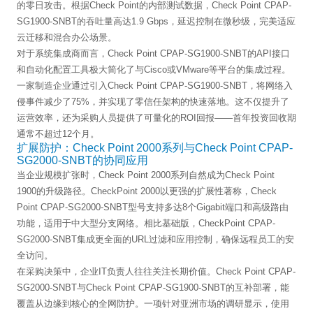
的零日攻击。根据Check Point的内部测试数据，Check Point CPAP-
SG1900-SNBT的吞吐量高达1.9 Gbps，延迟控制在微秒级，完美适应
云迁移和混合办公场景。
对于系统集成商而言，Check Point CPAP-SG1900-SNBT的API接口
和自动化配置工具极大简化了与Cisco或VMware等平台的集成过程。
一家制造企业通过引入Check Point CPAP-SG1900-SNBT，将网络入
侵事件减少了75%，并实现了零信任架构的快速落地。这不仅提升了
运营效率，还为采购人员提供了可量化的ROI回报——首年投资回收期
通常不超过12个月。
扩展防护：Check Point 2000系列与Check Point CPAP-
SG2000-SNBT的协同应用
当企业规模扩张时，Check Point 2000系列自然成为Check Point
1900的升级路径。CheckPoint 2000以更强的扩展性著称，Check
Point CPAP-SG2000-SNBT型号支持多达8个Gigabit端口和高级路由
功能，适用于中大型分支网络。相比基础版，CheckPoint CPAP-
SG2000-SNBT集成更全面的URL过滤和应用控制，确保远程员工的安
全访问。
在采购决策中，企业IT负责人往往关注长期价值。Check Point CPAP-
SG2000-SNBT与Check Point CPAP-SG1900-SNBT的互补部署，能
覆盖从边缘到核心的全网防护。一项针对亚洲市场的调研显示，使用