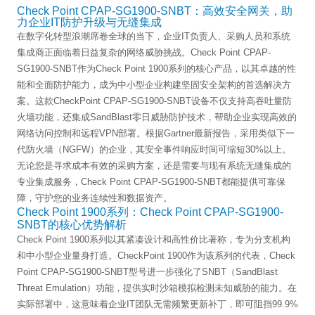
Check Point CPAP-SG1900-SNBT：高效安全网关，助
力企业IT防护升级与无缝集成
在数字化转型浪潮席卷全球的当下，企业IT负责人、采购人员和系统
集成商正面临着日益复杂的网络威胁挑战。Check Point CPAP-
SG1900-SNBT作为Check Point 1900系列的核心产品，以其卓越的性
能和全面防护能力，成为中小型企业构建坚固安全架构的首选解决方
案。这款CheckPoint CPAP-SG1900-SNBT设备不仅支持高吞吐量防
火墙功能，还集成SandBlast零日威胁防护技术，帮助企业实现高效的
网络访问控制和远程VPN部署。根据Gartner最新报告，采用类似下一
代防火墙（NGFW）的企业，其安全事件响应时间可缩短30%以上。
无论您是寻求成本有效的采购方案，还是需要与现有系统无缝集成的
专业集成服务，Check Point CPAP-SG1900-SNBT都能提供可靠保
障，守护您的业务连续性和数据资产。
Check Point 1900系列：Check Point CPAP-SG1900-
SNBT的核心优势解析
Check Point 1900系列以其紧凑设计和高性价比著称，专为分支机构
和中小型企业量身打造。CheckPoint 1900作为该系列的代表，Check
Point CPAP-SG1900-SNBT型号进一步强化了SNBT（SandBlast
Threat Emulation）功能，提供实时沙箱模拟检测未知威胁的能力。在
实际部署中，这意味着企业IT团队无需频繁更新补丁，即可阻挡99.9%